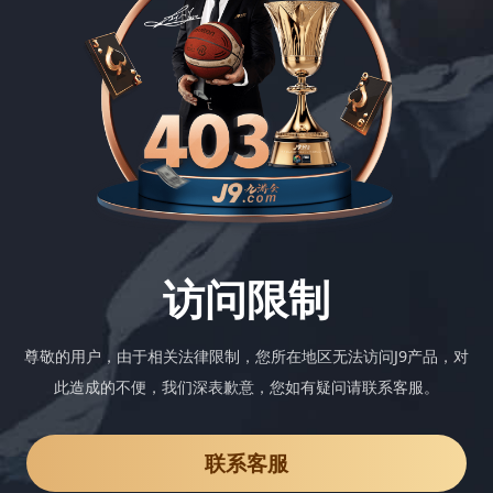
访问限制
尊敬的用户，由于相关法律限制，您所在地区无法访问J9产品，对
此造成的不便，我们深表歉意，您如有疑问请联系客服。
联系客服